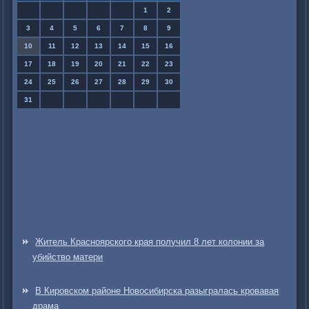
1
2
3
4
5
6
7
8
9
10
11
12
13
14
15
16
17
18
19
20
21
22
23
24
25
26
27
28
29
30
31
Житель Красноярского края получил 8 лет колонии за
убийство матери
В Кировском районе Новосибирска разыгралась кровавая
драма