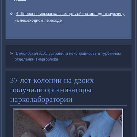
В Шелехове иномарка насмерть сбила молодого мужчину
на пешеходном переходе
Белоярская АЭС устранила неисправность в турбинном
отделении энергоблока
37 лет колонии на двоих
получили организаторы
нарколаборатории