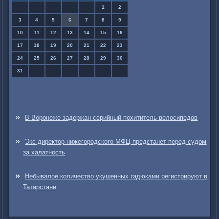
1
2
3
4
5
6
7
8
9
10
11
12
13
14
15
16
17
18
19
20
21
22
23
24
25
26
27
28
29
30
31
В Воронеже задержан серийный похититель велосипедов
Экс-директор нижегородского МФЦ предстанет перед судом
за халатность
Небывалое количество укушенных гадюками регистрируют в
Татарстане