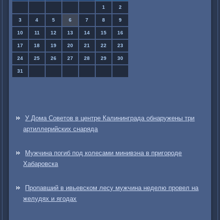
1
2
3
4
5
6
7
8
9
10
11
12
13
14
15
16
17
18
19
20
21
22
23
24
25
26
27
28
29
30
31
У Дома Советов в центре Калининграда обнаружены три
артиллерийских снаряда
Мужчина погиб под колесами минивэна в пригороде
Хабаровска
Пропавший в ивьевском лесу мужчина неделю провел на
желудях и ягодах