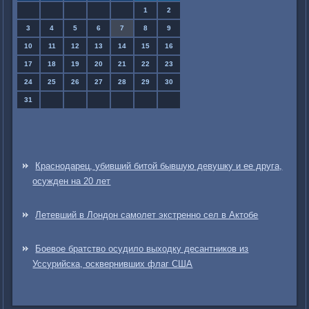
1
2
3
4
5
6
7
8
9
10
11
12
13
14
15
16
17
18
19
20
21
22
23
24
25
26
27
28
29
30
31
Краснодарец, убивший битой бывшую девушку и ее друга,
осужден на 20 лет
Летевший в Лондон самолет экстренно сел в Актобе
Боевое братство осудило выходку десантников из
Уссурийска, осквернивших флаг США