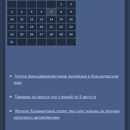
1
2
3
4
5
6
7
8
9
10
11
12
13
14
15
16
17
18
19
20
21
22
23
24
25
26
27
28
29
30
31
Группа фальшивомонетчиков задержана в Краснодарском
крае
Гриневич останется под стражей до 9 августа
Жителю Калининграда грозит два года тюрьмы за продажу
залогового автомобилями