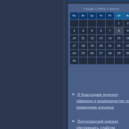
Сегодня: Суббота, 8 Августа
Пн
Вт
Ср
Чт
Пт
Сб
В
1
2
3
4
5
6
7
8
9
10
11
12
13
14
15
1
17
18
19
20
21
22
2
24
25
26
27
28
29
3
31
В Краснодаре мужчину
обвинили в мошенничестве п
проведении аукциона
Волгоградский адвокат,
обкурившись спайсом,