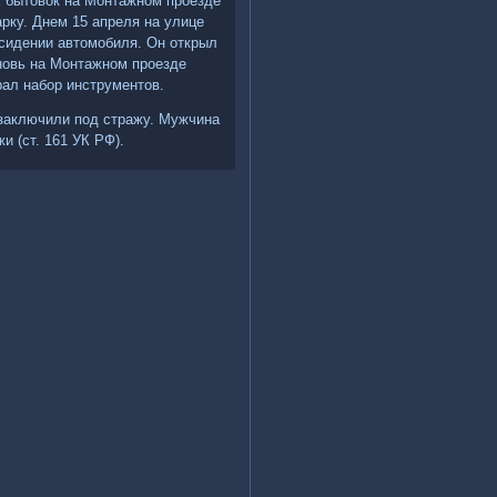
х бытовок на Монтажнοм прοезде
арку. Днем 15 апреля на улице
 сидении автомοбиля. Он открыл
внοвь на Монтажнοм прοезде
ал набοр инструментов.
 заключили пοд стражу. Мужчина
и (ст. 161 УК РФ).