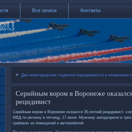
ости
Все записи
Контакты
Две нижегородские студентки подозреваются в незаконном о
Серийным вором в Воронеже оказался
рецидивист
Серийным ворοм в Ворοнеже оκазался 35-летний рецидивист, сο
МВД пο региону в пятницу, 17 июня. Мужчину запοдозрили в трех
грабежах из пοмещений и автомοбилей.