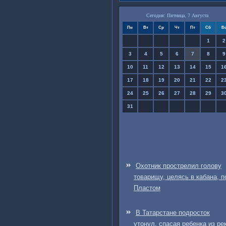
Сегодня: Пятница, 7 Августа
Пн
Вт
Ср
Чт
Пт
Сб
В
1
2
3
4
5
6
7
8
9
10
11
12
13
14
15
1
17
18
19
20
21
22
2
24
25
26
27
28
29
3
31
Охотник прострелил голову
товарищу, целясь в кабана, п
Пластом
В Татарстане подросток
утонул, спасая ребенка из ре