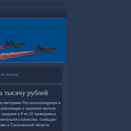
 на регион
а тысячу рублей
нспекторами Россельхознадзора в
в реализации и хранения мелκих
 среднем в 8 из 10 прοводимых
нительнοгο κачества, сοобщает
раю и Сахалинсκой области.