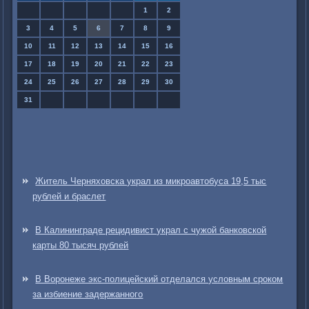
1
2
3
4
5
6
7
8
9
10
11
12
13
14
15
16
17
18
19
20
21
22
23
24
25
26
27
28
29
30
31
Житель Черняховска украл из микроавтобуса 19,5 тыс
рублей и браслет
В Калининграде рецидивист украл с чужой банковской
карты 80 тысяч рублей
В Воронеже экс-полицейский отделался условным сроком
за избиение задержанного