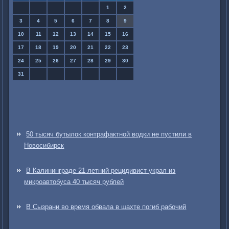
1
2
3
4
5
6
7
8
9
10
11
12
13
14
15
16
17
18
19
20
21
22
23
24
25
26
27
28
29
30
31
50 тысяч бутылок контрафактной водки не пустили в
Новосибирск
В Калининграде 21-летний рецидивист украл из
микроавтобуса 40 тысяч рублей
В Сызрани во время обвала в шахте погиб рабочий