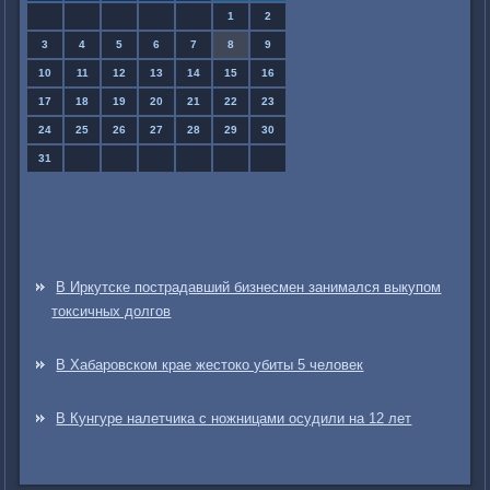
1
2
3
4
5
6
7
8
9
10
11
12
13
14
15
16
17
18
19
20
21
22
23
24
25
26
27
28
29
30
31
В Иркутске пострадавший бизнесмен занимался выкупом
токсичных долгов
В Хабаровском крае жестоко убиты 5 человек
В Кунгуре налетчика с ножницами осудили на 12 лет