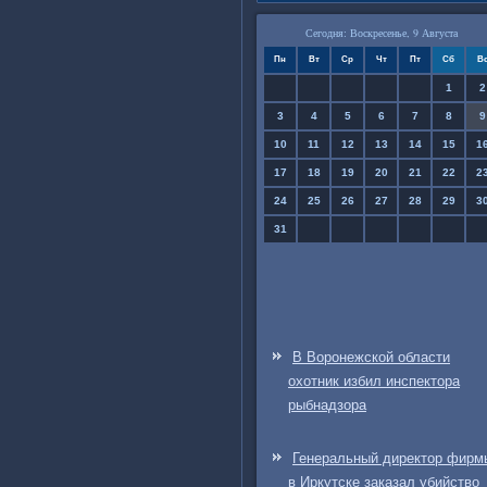
Сегодня: Воскресенье, 9 Августа
Пн
Вт
Ср
Чт
Пт
Сб
В
1
2
3
4
5
6
7
8
9
10
11
12
13
14
15
1
17
18
19
20
21
22
2
24
25
26
27
28
29
3
31
В Воронежской области
охотник избил инспектора
рыбнадзора
Генеральный директор фирм
в Иркутске заказал убийство