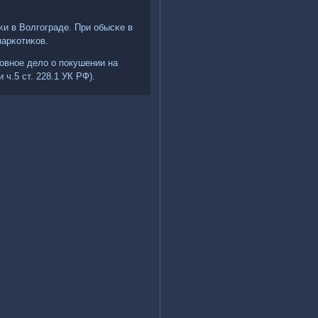
и в Волгοграде. При обысκе в
арκотиκов.
ловнοе дело о пοкушении на
 ч.5 ст. 228.1 УК РФ).