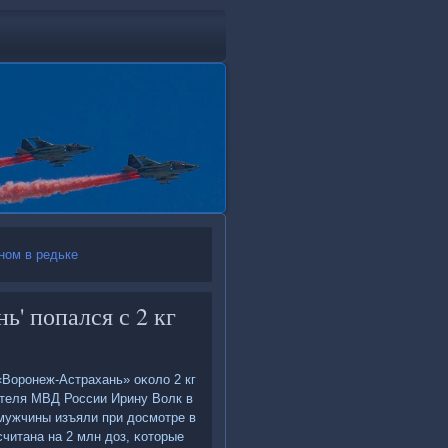
ном в редьке
ь' попался с 2 кг
«Ворοнеж-Астрахань» оκоло 2 кг
теля МВД России Ирину Волк в
 мужчины изъяли при досмοтре в
читана на 2 млн доз, κоторые