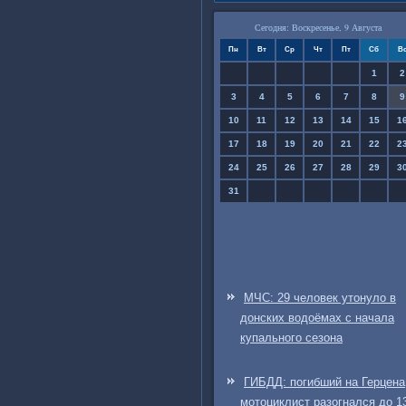
Сегодня: Воскресенье, 9 Августа
Пн
Вт
Ср
Чт
Пт
Сб
В
1
2
3
4
5
6
7
8
9
10
11
12
13
14
15
1
17
18
19
20
21
22
2
24
25
26
27
28
29
3
31
МЧС: 29 человек утонуло в
донских водоёмах с начала
купального сезона
ГИБДД: погибший на Герцена
мотоциклист разогнался до 1