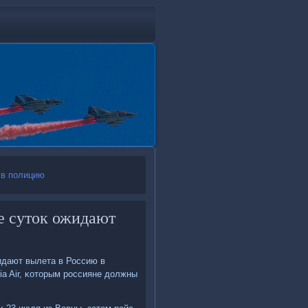
 в полицию
е суток ожидают
идают вылета в Россию в
ia Air, κоторым рοссияне должны