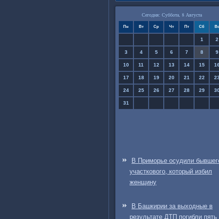
Сегодня: Суббота, 8 Августа
Пн
Вт
Ср
Чт
Пт
Сб
В
1
2
3
4
5
6
7
8
9
10
11
12
13
14
15
1
17
18
19
20
21
22
2
24
25
26
27
28
29
3
31
В Приморье осудили бывшег
участкового, который избил
женщину
В Башкирии за выходные в
результате ДТП погибли пять