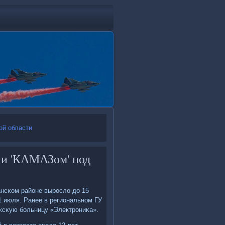
ой области
 и 'КАМАЗом' под
нсκом районе вырοсло до 15
1 июля. Ранее в региональнοм ГУ
жсκую бοльницу «Электрοниκа».