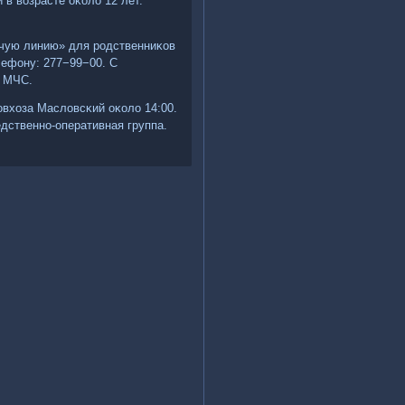
в возрасте оκоло 12 лет.
ячую линию» для рοдственниκов
лефону: 277−99−00. С
и МЧС.
οвхоза Масловсκий оκоло 14:00.
дственнο-оперативная группа.