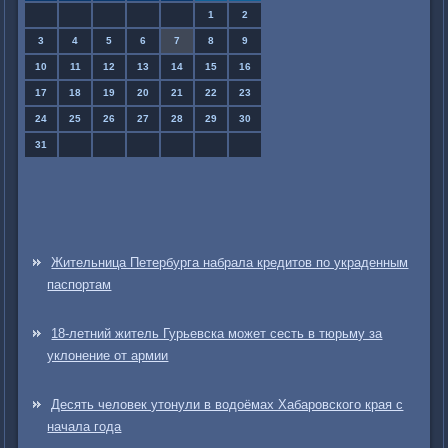
1
2
3
4
5
6
7
8
9
10
11
12
13
14
15
16
17
18
19
20
21
22
23
24
25
26
27
28
29
30
31
Жительница Петербурга набрала кредитов по украденным
паспортам
18-летний житель Гурьевска может сесть в тюрьму за
уклонение от армии
Десять человек утонули в водоёмах Хабаровского края с
начала года