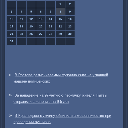
1
2
3
4
5
6
7
8
9
10
11
12
13
14
15
16
17
18
19
20
21
22
23
24
25
26
27
28
29
30
31
В Ростове разыскиваемый мужчина сбил на угнанной
машине полицейских
За нападение на 97-летнюю пермячку жителя Нытвы
отправили в колонию на 9,5 лет
В Краснодаре мужчину обвинили в мошенничестве при
проведении аукциона